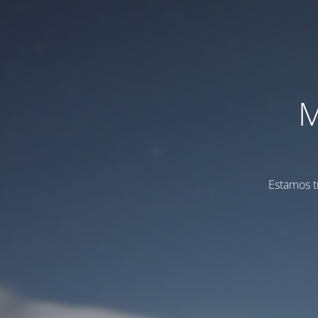
M
Estamos t