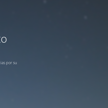
to
ias por su