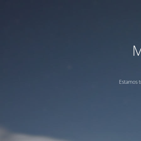
M
Estamos t