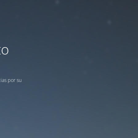
to
ias por su