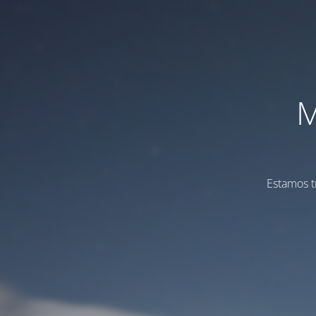
M
Estamos t