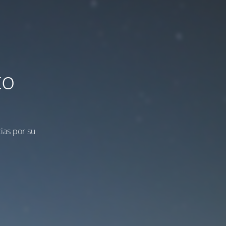
to
ias por su