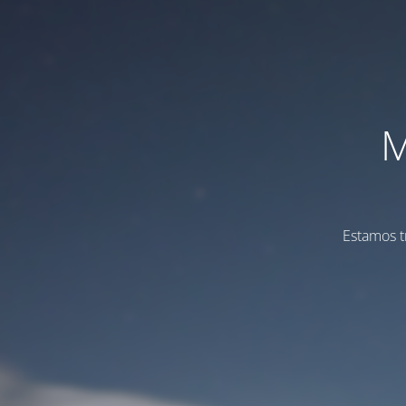
M
Estamos t