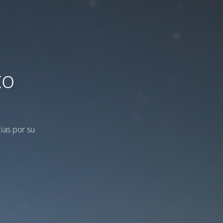
to
ias por su