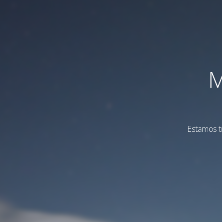
M
Estamos t