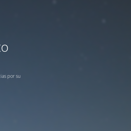
to
ias por su