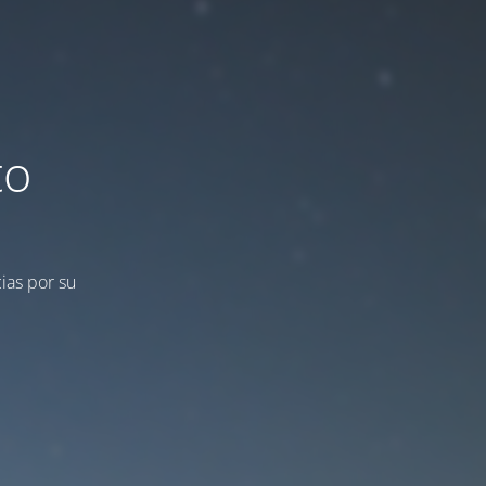
to
ias por su