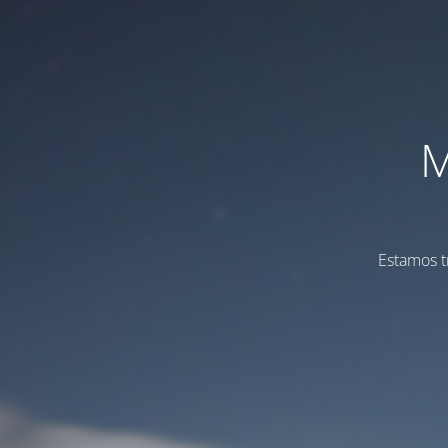
M
Estamos t