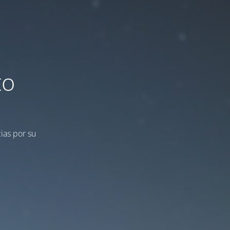
to
ias por su