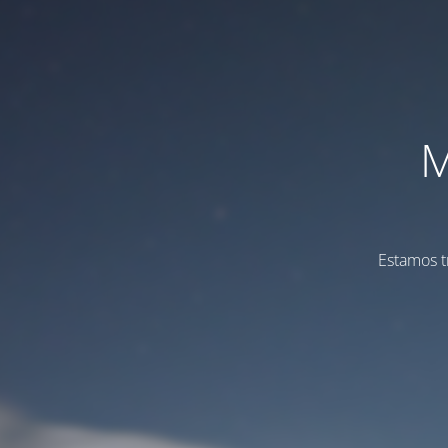
M
Estamos t