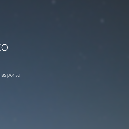
to
ias por su