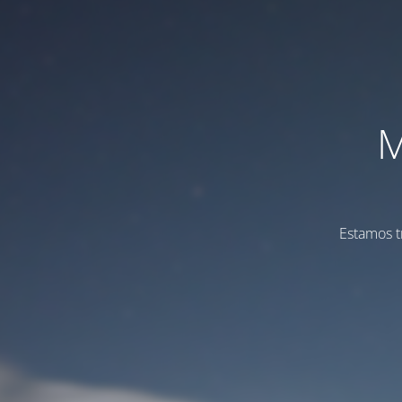
M
Estamos t