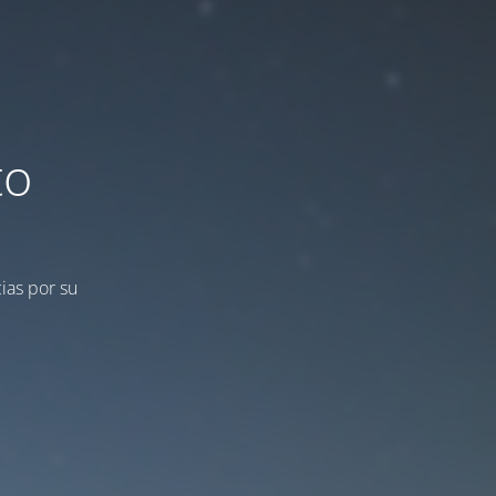
to
ias por su