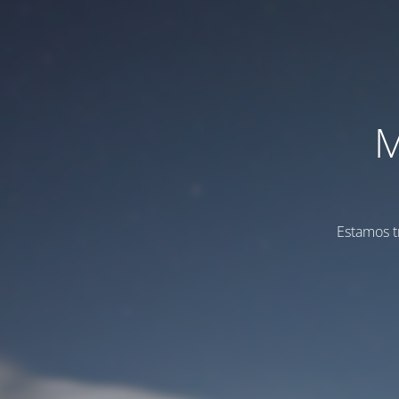
M
Estamos t