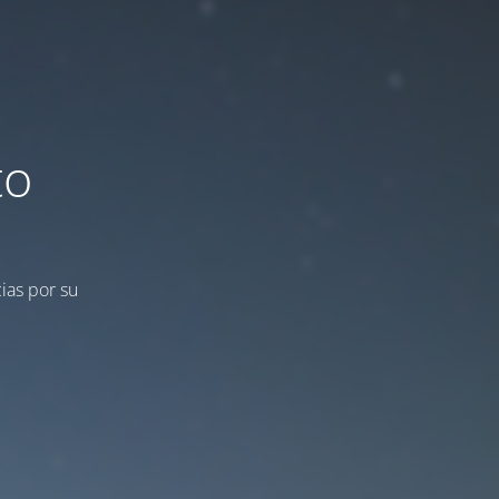
to
ias por su